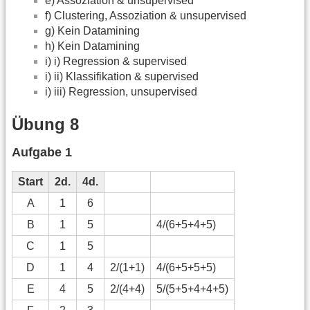
e) Assoziation & unsupervised
f) Clustering, Assoziation & unsupervised
g) Kein Datamining
h) Kein Datamining
i) i) Regression & supervised
i) ii) Klassifikation & supervised
i) iii) Regression, unsupervised
Übung 8
Aufgabe 1
Start
2d.
4d.
A
1
6
B
1
5
4/(6+5+4+5)
C
1
5
D
1
4
2/(1+1)
4/(6+5+5+5)
E
4
5
2/(4+4)
5/(5+5+4+4+5)