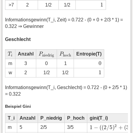
1
1
>7
2
1/2
1/2
Informationsgewinn(T_i, Zeit) = 0.722 - (0 + 0 + 2/3 * 1) =
0.322 ⇒ Gewinner
Geschlecht
T
i
P
niedrig
P
hoch
T
Anzahl
P
P
Entropie(T)
niedrig
hoch
i
0
0
m
3
0
1
1
1
w
2
1/2
1/2
Informationsgewinn(T_i, Geschlecht) = 0.722 - (0 + 2/5 * 1)
= 0.322
Beispiel Gini
T_i
Anzahl
P_niedrig
P_hoch
gini(T_i)
1
−
(
(
2
/
5
)
2
+
(
3
/
5
)
2
)
2
1
−
(
(
2
/
5
)
+
(
3
/
m
5
2/5
3/5