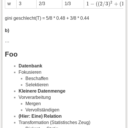
1
−
(
(
2
/
3
)
2
+
(
1
/
3
)
2
)
2
1
−
(
(
2
/
3
)
+
(
1
/
w
3
2/3
1/3
gini geschlecht(T) = 5/8 * 0.48 + 3/8 * 0.44
b)
…
Foo
Datenbank
Fokusieren
Beschaffen
Selektieren
Kleinere Datenmenge
Vorverarbeitung
Mergen
Vervollständigen
(Hier: Eine) Relation
Transformation (Statistisches Zeug)