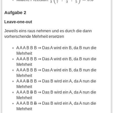
3
3
5
7
Aufgabe 2
Leave-one-out
Jeweils eins raus nehmen und es durch die dann
vorherschende Mehrheit ersetzen
A
A A B B B ⇒ Das A wird ein B, da B nun die
Mehrheit
A
A
A B B B ⇒ Das A wird ein B, da B nun die
Mehrheit
A A
A
B B B ⇒ Das A wird ein B, da B nun die
Mehrheit
A A A
B
B B ⇒ Das B wird ein A, da A nun die
Mehrheit
A A A B
B
B ⇒ Das B wird ein A, da A nun die
Mehrheit
A A A B B
B
⇒ Das B wird ein A, da A nun die
Mehrheit