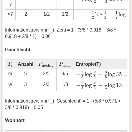
3
3
3
7
−
1
2
log
1
2
−
1
2
log
1
1
1
1
−
log
−
log
1
>7
2
1/2
1/2
2
2
2
Informationsgewinn(T_i, Zeit) = 1 - (3/8 * 0.918 + 3/8 *
0.918 + 2/8 * 1) = 0.06
Geschlecht
T
i
P
niedrig
P
hoch
T
Anzahl
P
P
Entropie(T)
niedrig
hoch
i
−
2
5
log
2
5
−
3
5
log
3
5
=
0
3
2
2
−
log
−
log
3
5
=
m
5
2/5
3/5
5
5
5
−
2
3
log
2
3
−
1
3
log
1
3
=
0
2
2
1
−
log
−
log
1
3
=
w
3
2/3
1/3
3
3
3
Informationsgewinn(T_i, Geschlecht) = 1 - (5/8 * 0.971 +
3/8 * 0.918) = 0.05
Wohnort