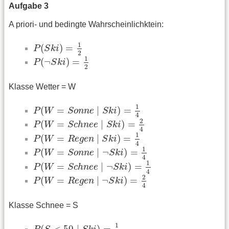
Aufgabe 3
A priori- und bedingte Wahrscheinlichktein:
P
(
S
k
i
)
=
1
2
1
(
)
=
P
S
k
i
2
P
(
¬
S
k
i
)
=
1
2
1
(
¬
)
=
P
S
k
i
2
Klasse Wetter = W
P
(
W
=
S
o
n
n
e
∣
S
k
i
)
=
1
4
1
(
=
∣
)
=
P
W
S
o
n
n
e
S
k
i
4
P
(
W
=
S
c
h
n
e
e
∣
S
k
i
)
=
2
4
2
(
=
∣
)
=
P
W
S
c
h
n
e
e
S
k
i
4
P
(
W
=
R
e
g
e
n
∣
S
k
i
)
=
1
4
1
(
=
∣
)
=
P
W
R
e
g
e
n
S
k
i
4
P
(
W
=
S
o
n
n
e
∣
¬
S
k
i
)
=
1
4
1
(
=
∣
¬
)
=
P
W
S
o
n
n
e
S
k
i
4
P
(
W
=
S
c
h
n
e
e
∣
¬
S
k
i
)
=
1
4
1
(
=
∣
¬
)
=
P
W
S
c
h
n
e
e
S
k
i
4
P
(
W
=
R
e
g
e
n
∣
¬
S
k
i
)
=
2
4
2
(
=
∣
¬
)
=
P
W
R
e
g
e
n
S
k
i
4
Klasse Schnee = S
P
(
S
<
50
∣
S
k
i
)
=
1
4
1
(
<
50
∣
)
=