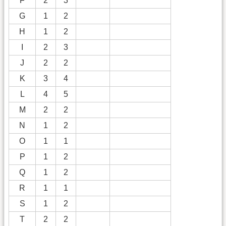
F
2
3
G
1
2
H
1
2
I
2
3
J
2
2
K
3
4
L
4
5
M
2
2
N
1
2
O
1
1
P
1
2
Q
1
2
R
1
1
S
1
2
T
2
2