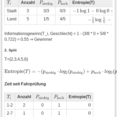
T
i
P
niedrig
P
hoch
T
Anzahl
P
P
Entropie(T)
niedrig
hoch
i
−
1
log
1
−
0
log
0
=
−
1
⋅
0
−
1
log
1
−
0
log
0
=
Stadt
3
3/3
0/3
−
1
5
log
1
5
−
4
4
1
1
−
log
−
Land
5
1/5
4/5
5
5
5
Informationsgewinn(T_i, Geschlecht) = 1 - (3/8 * 0 + 5/8 *
0.722) = 0.55 ⇒ Gewinner
2. Split
T={2,3,4,5,6}
Entropie
(
T
)
=
−
(
p
niedrig
⋅
l
o
g
2
(
p
niedrig
)
+
p
hoch
⋅
l
o
g
2
(
Entropie
(
)
=
−
(
⋅
(
)
+
⋅
(
T
p
l
o
g
p
p
l
o
g
2
2
niedrig
niedrig
hoch
Zeit seit Fahrprüfung
T
i
P
niedrig
P
hoch
T
Anzahl
P
P
Entropie(T)
niedrig
hoch
i
0
0
1-2
2
0
1
0
0
2-7
1
0
1