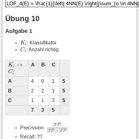
LOF_4(E) = \frac{1}{\left| 4NN(E) \right|}\sum_{o \in 4NN(E
Übung 10
Aufgabe 1
K
i
K
: Klassifikator
i
C
i
C
: Anzahl richtig
i
K
i
→
→
K
A
B
C
i
C
i
C
i
A
4
0
1
5
B
2
2
1
5
C
1
1
3
5
7
3
5
|
T
P
|
|
T
P
|
+
|
F
P
|
|
|
T
P
Precission:
|
|
+
|
|
T
P
F
P
Recall: ??